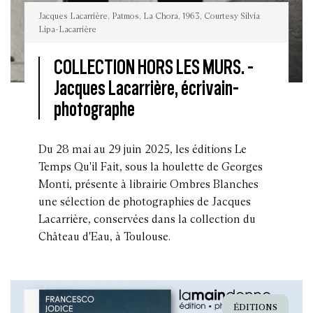
Jacques Lacarrière, Patmos, La Chora, 1963, Courtesy Silvia
Lipa-Lacarrière
COLLECTION HORS LES MURS. -
Jacques Lacarrière, écrivain-
Jacques
Lacarrière,
photographe
Patmos,
La
Chora,
1963,
Courtesy
Du 28 mai au 29 juin 2025, les éditions Le
Silvia
Lipa-
Temps Qu'il Fait, sous la houlette de Georges
Lacarrière
Monti, présente à librairie Ombres Blanches
une sélection de photographies de Jacques
Lacarrière, conservées dans la collection du
Château d'Eau, à Toulouse.
ÉDITIONS