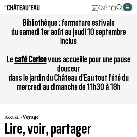
Gestion de vos préférences sur les cookies
Aller
Aller
Aller
Aller
Aller
Bibliothèque : fermeture estivale
au
à
à
au
au
du samedi 1er août au jeudi 10 septembre
contenu
la
la
pied
plan
inclus
principal
navigation
recherche
de
du
page
site
Le
café Cerise
vous accueille pour une pause
douceur
dans le jardin du Château d’Eau tout l’été du
mercredi au dimanche de 11h30 à 18h
Accueil
Voyage
Lire, voir, partager