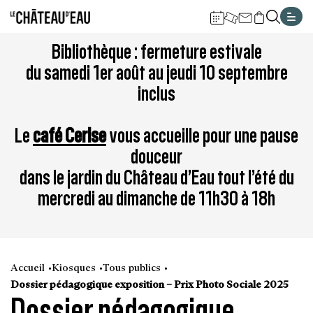
Gestion de vos préférences sur les cookies
Aller
Aller
Aller
Aller
Aller
Bibliothèque : fermeture estivale
au
à
à
au
au
du samedi 1er août au jeudi 10 septembre
contenu
la
la
pied
plan
inclus
principal
navigation
recherche
de
du
page
site
Le
café Cerise
vous accueille pour une pause
douceur
dans le jardin du Château d’Eau tout l’été du
mercredi au dimanche de 11h30 à 18h
Accueil
Kiosques
Tous publics
Dossier pédagogique exposition – Prix Photo Sociale 2025
Dossier pédagogique