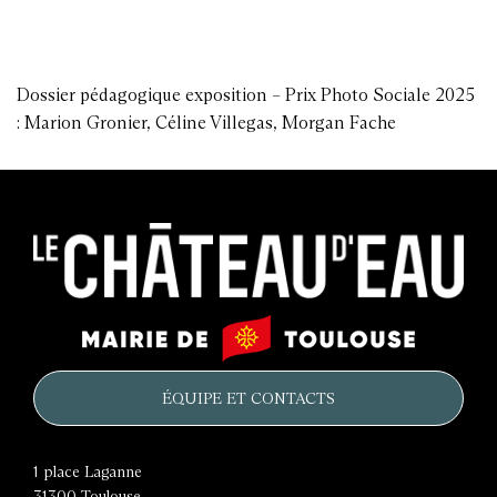
Dossier pédagogique exposition – Prix Photo Sociale 2025
: Marion Gronier, Céline Villegas, Morgan Fache
Le
Mairie
château
de
d'eau
Toulouse
ÉQUIPE ET CONTACTS
1 place Laganne
31300
Toulouse