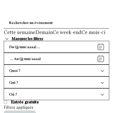
Cette semaine
Demain
Ce week-end
Ce mois-ci
Masquer les filtres
Date
de
début
Date
de
fin
Quoi ?
Qui ?
Où ?
Entrée gratuite
Filtres appliqués