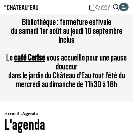
Gestion de vos préférences sur les cookies
Aller
Aller
Aller
Aller
Aller
Bibliothèque : fermeture estivale
au
à
à
au
au
du samedi 1er août au jeudi 10 septembre
contenu
la
la
pied
plan
inclus
principal
navigation
recherche
de
du
page
site
Le
café Cerise
vous accueille pour une pause
douceur
dans le jardin du Château d’Eau tout l’été du
mercredi au dimanche de 11h30 à 18h
Accueil
Agenda
L'agenda