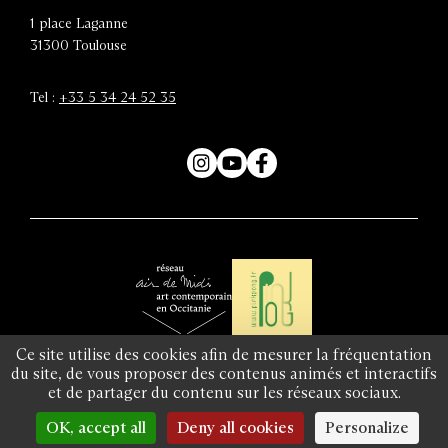
1 place Laganne
31300
Toulouse
Tel :
+33 5 34 24 52 35
Instagram
YouTube
Facebook
Air
Réseau
Ce site utilise des cookies afin de mesurer la fréquentation
de
du site, de vous proposer des contenus animés et interactifs
Pinkpong
et de partager du contenu sur les réseaux sociaux.
Midi
Équipe et contacts
Presse
Plan du site
Crédits et mentions légales
-
Accessibilité : partiellement conforme
Gestion des cookies
Conditions générales de vente
OK, accept all
Deny all cookies
Personalize
réseau