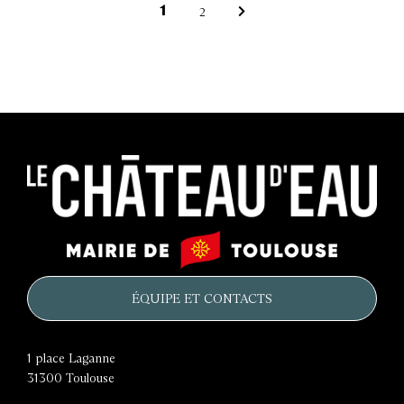
p
1
2
Page
Page
Page
a
suivante
g
i
n
a
t
Le
Mairie
i
château
de
d'eau
o
Toulouse
ÉQUIPE ET CONTACTS
n
1 place Laganne
31300
Toulouse