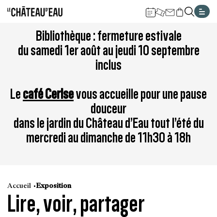
Gestion de vos préférences sur les cookies
Aller
Aller
Aller
Aller
Aller
Bibliothèque : fermeture estivale
au
à
à
au
au
du samedi 1er août au jeudi 10 septembre
contenu
la
la
pied
plan
inclus
principal
navigation
recherche
de
du
page
site
Le
café Cerise
vous accueille pour une pause
douceur
dans le jardin du Château d’Eau tout l’été du
mercredi au dimanche de 11h30 à 18h
Accueil
Exposition
Lire, voir, partager