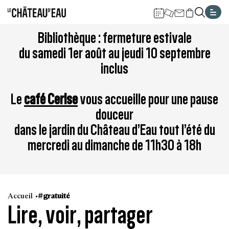
Gestion de vos préférences sur les cookies
Aller
Aller
Aller
Aller
Aller
Bibliothèque : fermeture estivale
au
à
à
au
au
du samedi 1er août au jeudi 10 septembre
contenu
la
la
pied
plan
inclus
principal
navigation
recherche
de
du
page
site
Le
café Cerise
vous accueille pour une pause
douceur
dans le jardin du Château d’Eau tout l’été du
mercredi au dimanche de 11h30 à 18h
Accueil
#gratuité
Lire, voir, partager