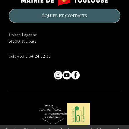
château
de
d'eau
Toulouse
ÉQUIPE ET CONTACTS
1 place Laganne
31300
Toulouse
Tel :
+33 5 34 24 52 35
Instagram
YouTube
Facebook
Air