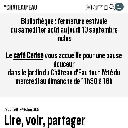
Gestion de vos préférences sur les cookies
Aller
Aller
Aller
Aller
Aller
Bibliothèque : fermeture estivale
au
à
à
au
au
du samedi 1er août au jeudi 10 septembre
contenu
la
la
pied
plan
inclus
principal
navigation
recherche
de
du
page
site
Le
café Cerise
vous accueille pour une pause
douceur
dans le jardin du Château d’Eau tout l’été du
mercredi au dimanche de 11h30 à 18h
Accueil
#identité
Lire, voir, partager