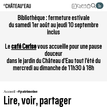
Gestion de vos préférences sur les cookies
Aller
Aller
Aller
Aller
Aller
Bibliothèque : fermeture estivale
au
à
à
au
au
du samedi 1er août au jeudi 10 septembre
contenu
la
la
pied
plan
inclus
principal
navigation
recherche
de
du
page
site
Le
café Cerise
vous accueille pour une pause
douceur
dans le jardin du Château d’Eau tout l’été du
mercredi au dimanche de 11h30 à 18h
Accueil
#patrimoine
Lire, voir, partager