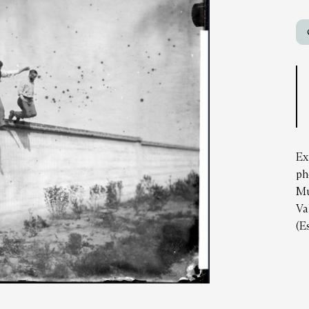
Ex
ph
Mu
Va
(E