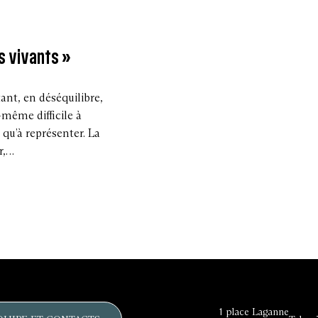
s vivants »
ant, en déséquilibre,
-même difficile à
 qu’à représenter. La
r,…
1 place Laganne