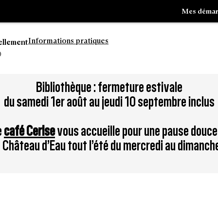
Mes démar
Informations pratiques
ellement
0
Aller
Bibliothèque : fermeture estivale
à
du samedi 1er août au jeudi 10 septembre inclus
la
tion
recherche
e
café Cerise
vous accueille pour une pause douce
du Château d’Eau tout l’été du mercredi au dimanch