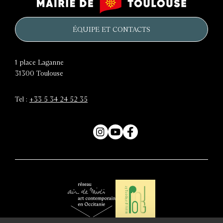
château
de
d'eau
Toulouse
ÉQUIPE ET CONTACTS
1 place Laganne
31300
Toulouse
Tel :
+33 5 34 24 52 35
Instagram
YouTube
Facebook
Air