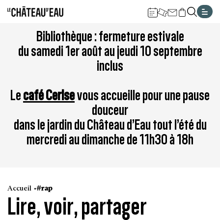
Gestion de vos préférences sur les cookies
Aller
Aller
Aller
Aller
Aller
Bibliothèque : fermeture estivale
au
à
à
au
au
du samedi 1er août au jeudi 10 septembre
contenu
la
la
pied
plan
inclus
principal
navigation
recherche
de
du
page
site
Le
café Cerise
vous accueille pour une pause
douceur
dans le jardin du Château d’Eau tout l’été du
mercredi au dimanche de 11h30 à 18h
Accueil
#rap
Lire, voir, partager