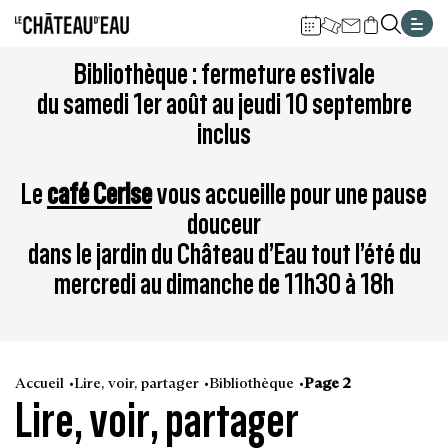
Gestion de vos préférences sur les cookies
Aller
Aller
Aller
Aller
Aller
Bibliothèque : fermeture estivale
au
à
à
au
au
du samedi 1er août au jeudi 10 septembre
contenu
la
la
pied
plan
inclus
principal
navigation
recherche
de
du
page
site
Le
café Cerise
vous accueille pour une pause
douceur
dans le jardin du Château d’Eau tout l’été du
mercredi au dimanche de 11h30 à 18h
Accueil
Lire, voir, partager
Bibliothèque
Page 2
Lire, voir, partager