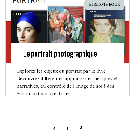
BIBLIOTHÈQUE
Le portrait photographique
Explorez les enjeux du portrait par le livre.
Découvrez différentes approches esthétiques et
narratives, du contrôle de l'image de soi à des
émancipations créatrices.
p
2
1
Page
Page
Page