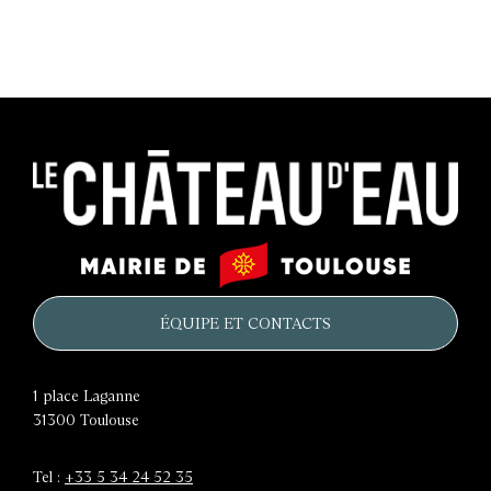
a
précédente
g
i
n
a
t
Le
Mairie
i
château
de
d'eau
o
Toulouse
ÉQUIPE ET CONTACTS
n
1 place Laganne
31300
Toulouse
Tel :
+33 5 34 24 52 35