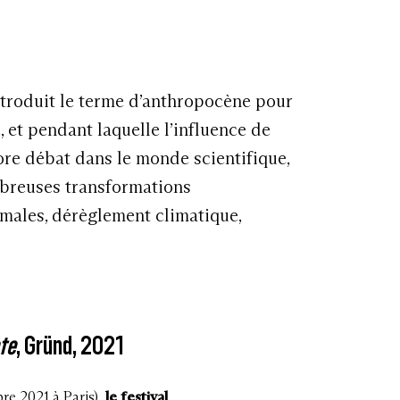
ité végétale
, Actes Sud, 2019
ntroduit le terme d’anthropocène pour
tions Light Motiv, 2022
, et pendant laquelle l’influence de
ller à l’arbre
, MEM Éditions, 2021
ore débat dans le monde scientifique,
mbreuses transformations
éflexion
imales, dérèglement climatique,
raphie contemporaine et anthropocène
,
22
cologique
, Éditions La Muette, 2019
graphy, The Ecological Footprint of Image
rlag, 2022
ète
, Gründ, 2021
re 2021 à Paris),
le festival