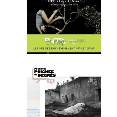
La nature
des origines
Andrea Mantovani,
S’enforester
, Éditions d
Letizia Le Fur,
Mythologies III
, Rue du bouq
Aurore Bagarry,
Roches
, Éditions GwinZeg
Claudia Jagaribe,
No jardin de lina
, Ipsis éd
Ester Vonplon,
Lowlands
, Iikki, 2017
Julien Coquentin,
Oreille coupée
, lamaind