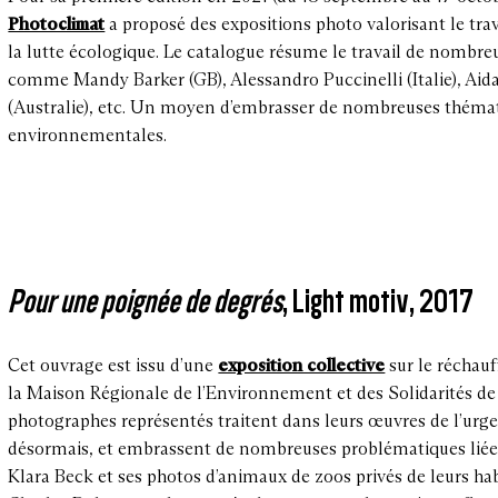
Photoclimat
a proposé des expositions photo valorisant le tra
la lutte écologique. Le catalogue résume le travail de nombr
’une rive l’autre, 2022
comme Mandy Barker (GB), Alessandro Puccinelli (Italie), Ai
uet, 2022
(Australie), etc. Un moyen d’embrasser de nombreuses thémati
al, 2020
environnementales.
itions, 2018
onne, 2023
Pour une poignée de degrés
, Light motiv, 2017
Cet ouvrage est issu d’une
exposition collective
sur le réchauf
la Maison Régionale de l’Environnement et des Solidarités de 
photographes représentés traitent dans leurs œuvres de l’urg
désormais, et embrassent de nombreuses problématiques liées 
Klara Beck et ses photos d’animaux de zoos privés de leurs ha