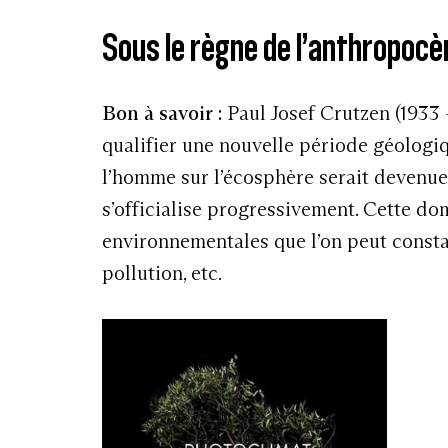
Sous le règne de l’anthropoc
Sous le règne
de l’anthropocène?
Photoclimat, les artistes s’engagent pour la 
Bon à savoir :
Paul Josef Crutzen (1933 
Pour une poignée de degrés
, Light motiv, 2
qualifier une nouvelle période géologiqu
James Balog,
Survivors : a new vision of en
l’homme sur l’écosphère serait devenue
1990
Stéphane Gladieu, Wilfried N’Sondé,
Homo 
s’officialise progressivement. Cette d
environnementales que l’on peut constat
Témoigner des
catastrophes écologiq
pollution, etc.
Eugene and Aileen Smith,
Minimata
, Alsk
Samuel Bollendorf,
Contaminations
, Éditi
Alex MacLean,
Impact
, Éditions La Décou
Anastasia Samoylova,
Floodzone
, Steidl, 