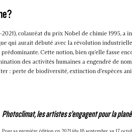
ène?
Se mettre
au vert
planète
, Gründ, 2021
Mario del Curto,
Human
–2021), colauréat du prix Nobel de chimie 1995, a i
017
Patrice Dion,
Pan
, Édi
e qui aurait débuté avec la révolution industrielle
dangered wildlife
, Abrams,
Sébastien Siraudeau,
A
 prédominante. Cette notion, bien qu’elle fasse enc
Detritus
, Actes Sud, 2022
omination des activités humaines a engendré de no
Pour approfondir
la r
er : perte de biodiversité, extinction d’espèces an
ues
Danièle Méaux,
Photog
Filigranes Éditions, 20
og-Sensorium book, 1975
Paul Ardenne,
Un art é
ons EPA, 2019
Collectif,
Mining photo
verte, 2019
Production
, Spector Ve
Photoclimat, les artistes s’engagent pour la plan
2019
Pour sa première édition en 2021 (du 18 septembre au 17 octob