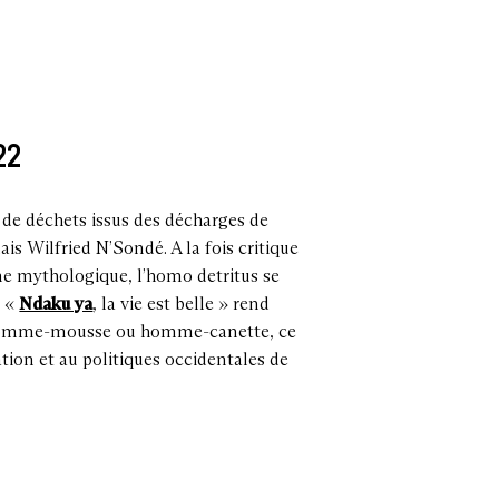
022
 de déchets issus des décharges de
is Wilfried N’Sondé. A la fois critique
me mythologique, l’homo detritus se
s «
Ndaku ya
, la vie est belle » rend
s. Homme-mousse ou homme-canette, ce
ion et au politiques occidentales de