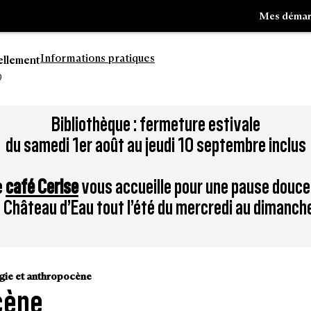
Mes démar
Informations pratiques
ellement
0
Aller
Bibliothèque : fermeture estivale
à
du samedi 1er août au jeudi 10 septembre inclus
la
tion
recherche
e
café Cerise
vous accueille pour une pause douce
du Château d’Eau tout l’été du mercredi au dimanch
gie et anthropocène
ocène