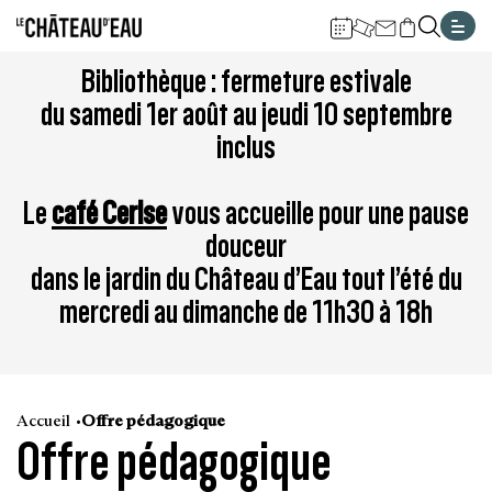
Gestion de vos préférences sur les cookies
Aller
Aller
Aller
Aller
Aller
Bibliothèque : fermeture estivale
au
à
à
au
au
du samedi 1er août au jeudi 10 septembre
contenu
la
la
pied
plan
inclus
principal
navigation
recherche
de
du
page
site
Le
café Cerise
vous accueille pour une pause
douceur
dans le jardin du Château d’Eau tout l’été du
mercredi au dimanche de 11h30 à 18h
Accueil
Offre pédagogique
Offre pédagogique