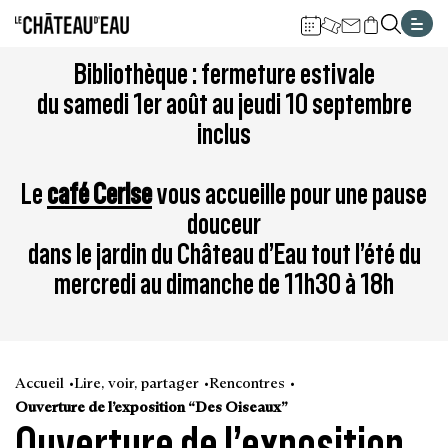
Gestion de vos préférences sur les cookies
Aller
Aller
Aller
Aller
Aller
Bibliothèque : fermeture estivale
au
à
à
au
au
du samedi 1er août au jeudi 10 septembre
contenu
la
la
pied
plan
inclus
principal
navigation
recherche
de
du
page
site
Le
café Cerise
vous accueille pour une pause
douceur
dans le jardin du Château d’Eau tout l’été du
mercredi au dimanche de 11h30 à 18h
Accueil
Lire, voir, partager
Rencontres
Ouverture de l’exposition “Des Oiseaux”
Ouverture de l’exposition