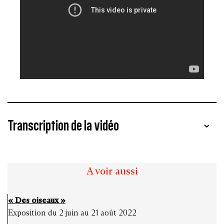
Transcription de la vidéo
Les oiseaux – exposition collective, 12 photographes
internationaux
A voir aussi
Du 3 juin au 21 août 2022, en collaboration avec l’atelier
« Des oiseaux »
EXB
Exposition du 2 juin au 21 août 2022