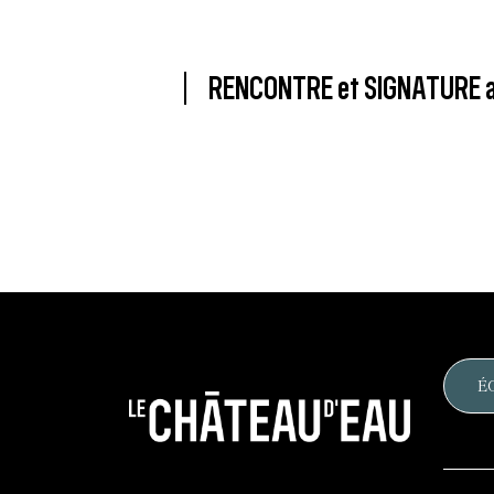
RENCONTRE et SIGNATURE a
É
Le
château