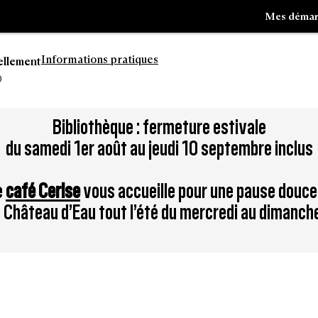
Mes démar
Informations pratiques
ellement
0
Aller
Bibliothèque : fermeture estivale
à
du samedi 1er août au jeudi 10 septembre inclus
la
tion
recherche
e
café Cerise
vous accueille pour une pause douce
du Château d’Eau tout l’été du mercredi au dimanch